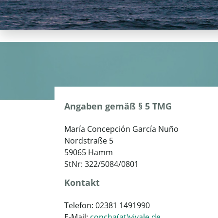
Angaben gemäß § 5 TMG
María Concepción García Nuño
Nordstraße 5
59065 Hamm
StNr: 322/5084/0801
Kontakt
Telefon: 02381 1491990
E-Mail:
concha(at)vivale.de