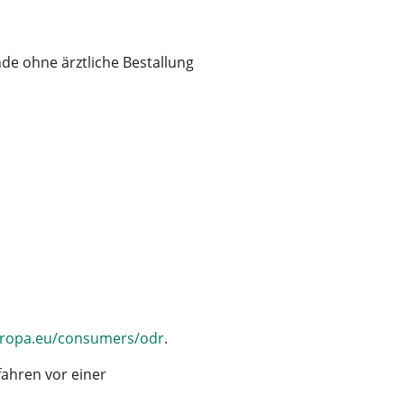
de ohne ärztliche Bestallung
europa.eu/consumers/odr
.
fahren vor einer