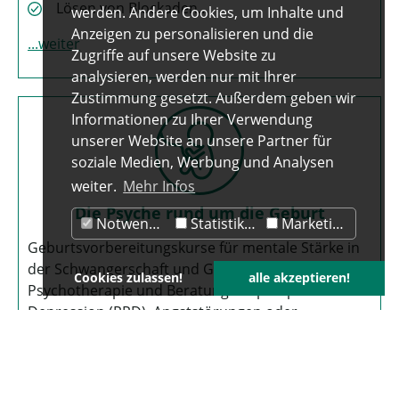
Lösen von Blockaden…
werden. Andere Cookies, um Inhalte und
Anzeigen zu personalisieren und die
weiter
Zugriffe auf unsere Website zu
analysieren, werden nur mit Ihrer
Zustimmung gesetzt. Außerdem geben wir
Informationen zu Ihrer Verwendung
unserer Website an unsere Partner für
soziale Medien, Werbung und Analysen
weiter.
Mehr Infos
Die Psyche rund um die Geburt
Notwendig
Statistiken
Marketing
Geburtsvorbereitungskurse für mentale Stärke in
der Schwangerschaft und Geburt sowie
Cookies zulassen!
alle akzeptieren!
Psychotherapie und Beratung bei postpartaler
Depression (PPD), Angststörungen oder
Geburtstrauma.
Geburtsvorbereitung
Postpartale Depression (PPD)