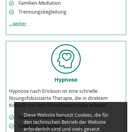
Familien-Mediation
Trennungsbegleitung
weiter
Hypnose
Hypnose nach Erickson ist eine schnelle
lösungsfokussierte Therapie, die in direktem
Kontakt mit dem Unterbewusstsein arbeitet.
Diese Website benutzt Cookies, die für
Raucherentwöhnung
den technischen Betrieb der Website
Gewichtsreduktion
erforderlich sind und stets gesetzt